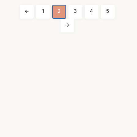
←
1
2
3
4
5
→