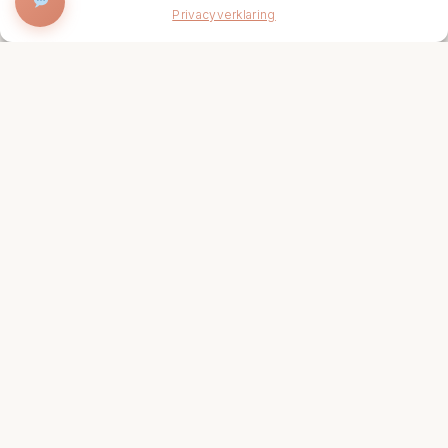
BOEK NU
Privacyverklaring
Onze Specialiteiten
Intense anti-aging ritual
Forever young ritual
Gezichtsbehandeling
Sportmassage