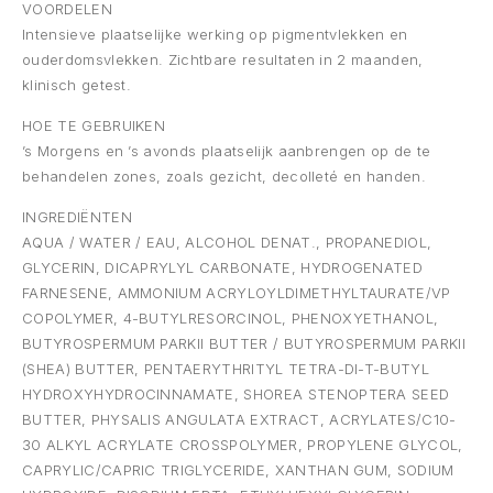
VOORDELEN
Intensieve plaatselijke werking op pigmentvlekken en
ouderdomsvlekken. Zichtbare resultaten in 2 maanden,
klinisch getest.
HOE TE GEBRUIKEN
’s Morgens en ’s avonds plaatselijk aanbrengen op de te
behandelen zones, zoals gezicht, decolleté en handen.
INGREDIËNTEN
AQUA / WATER / EAU, ALCOHOL DENAT., PROPANEDIOL,
GLYCERIN, DICAPRYLYL CARBONATE, HYDROGENATED
FARNESENE, AMMONIUM ACRYLOYLDIMETHYLTAURATE/VP
COPOLYMER, 4-BUTYLRESORCINOL, PHENOXYETHANOL,
BUTYROSPERMUM PARKII BUTTER / BUTYROSPERMUM PARKII
(SHEA) BUTTER, PENTAERYTHRITYL TETRA-DI-T-BUTYL
HYDROXYHYDROCINNAMATE, SHOREA STENOPTERA SEED
BUTTER, PHYSALIS ANGULATA EXTRACT, ACRYLATES/C10-
30 ALKYL ACRYLATE CROSSPOLYMER, PROPYLENE GLYCOL,
CAPRYLIC/CAPRIC TRIGLYCERIDE, XANTHAN GUM, SODIUM