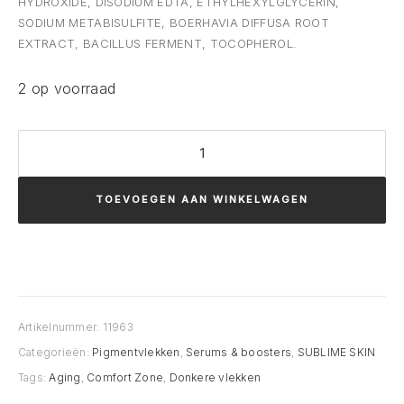
HYDROXIDE, DISODIUM EDTA, ETHYLHEXYLGLYCERIN,
SODIUM METABISULFITE, BOERHAVIA DIFFUSA ROOT
EXTRACT, BACILLUS FERMENT, TOCOPHEROL.
2 op voorraad
Comfort
Zone
SUBLIME
TOEVOEGEN AAN WINKELWAGEN
SKIN
CORRECTOR
30ML
aantal
Artikelnummer:
11963
Categorieën:
Pigmentvlekken
,
Serums & boosters
,
SUBLIME SKIN
Tags:
Aging
,
Comfort Zone
,
Donkere vlekken