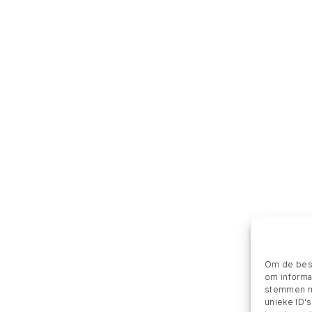
Om de best
om informat
stemmen me
unieke ID'