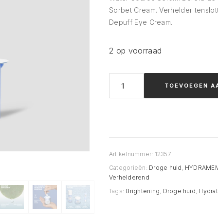
Sorbet Cream. Verhelder tens
Depuff Eye Cream.
2 op voorraad
Comfort
TOEVOEGEN A
Zone
HYDRAMEMORY
RICH
SORBET
CREAM
Artikelnummer:
12357
REFILL
Categorieën:
Droge huid
,
HYDRAME
aantal
Verhelderend
Tags:
Brightening
,
Droge huid
,
Hydrat