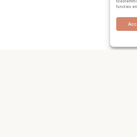
toestemmin
functies e
Acc
tgegevens
Openingstijden
Behandelingen
n Huygensplein 9
Maandag: 9:30 – 13:30
msterdam
Dinsdag: 12:00 – 21:00
egen betaling of fiets voor de
Woensdag: 10:00 – 21:00