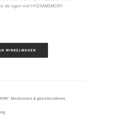
lotte de ogen met HYDRAMEMORY
AN WINKELWAGEN
MORY
,
Moisturizers & gezichtscrèmes
,
ing