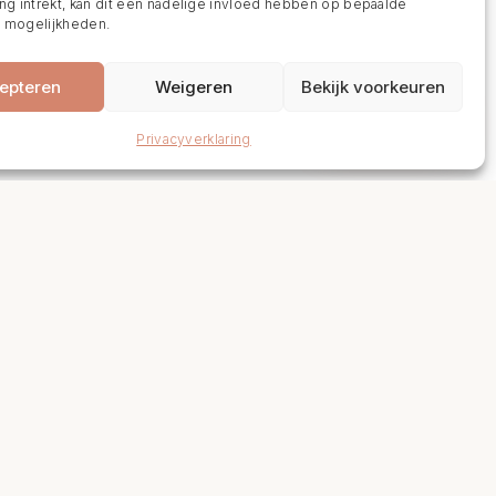
g intrekt, kan dit een nadelige invloed hebben op bepaalde
n mogelijkheden.
epteren
Weigeren
Bekijk voorkeuren
BOEK NU
Privacyverklaring
Links
Levertijden en retourneren
Algemene voorwaarden
Vacatures
Volg Ons