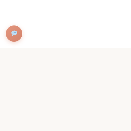
Contac
Adres
Christiaa
1098PZ A
Parkeren t