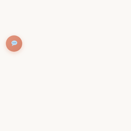
Contac
Adres
Christiaa
1098PZ A