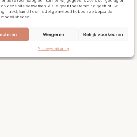
t deze technologieën kunnen wij gegevens zoals surfgedrag of
s op deze site verwerken. Als je geen toestemming geeft of uw
g intrekt, kan dit een nadelige invloed hebben op bepaalde
n mogelijkheden.
epteren
Weigeren
Bekijk voorkeuren
BOEK NU
Privacyverklaring
Links
Levertijden en retourneren
Algemene voorwaarden
Vacatures