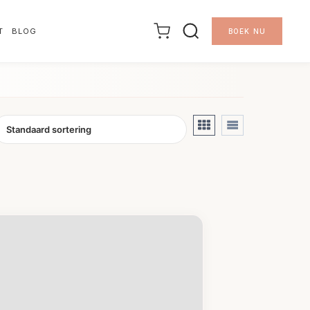
T
BLOG
BOEK NU