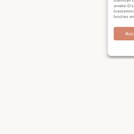
stemmen me
unieke ID'
toestemmin
functies e
Acc
tgegevens
Openingstijden
Behandelingen
n Huygensplein 9
Maandag: 9:30 – 13:30
msterdam