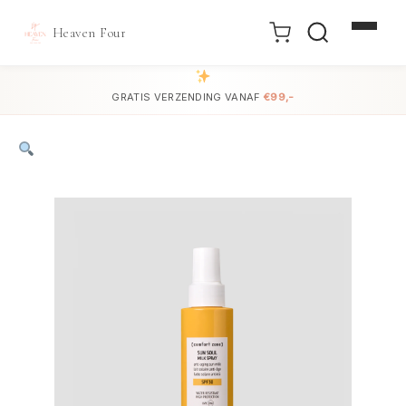
Heaven Four
Doorgaan
naar
GRATIS VERZENDING VANAF
€99,-
inhoud