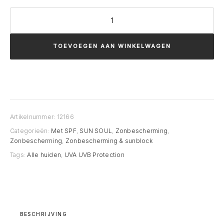
Comfort
Zone
SUN
TOEVOEGEN AAN WINKELWAGEN
SOUL
MILK
SPRAY
SPF
30
Artikelnummer:
12166
UVA
Categorieën:
Met SPF
,
SUN SOUL
,
Zonbescherming
,
UVB
Zonbescherming
,
Zonbescherming & sunblock
Protection
Tags:
Alle huiden
,
UVA UVB Protection
aantal
BESCHRIJVING