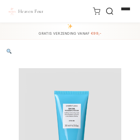
Heaven Four
Doorgaan
naar
GRATIS VERZENDING VANAF
€99,-
inhoud