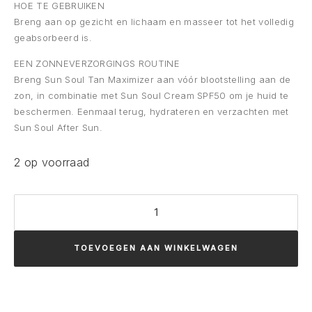
HOE TE GEBRUIKEN
Breng aan op gezicht en lichaam en masseer tot het volledig
geabsorbeerd is.
EEN ZONNEVERZORGINGS ROUTINE
Breng Sun Soul Tan Maximizer aan vóór blootstelling aan de
zon, in combinatie met Sun Soul Cream SPF50 om je huid te
beschermen. Eenmaal terug, hydrateren en verzachten met
Sun Soul After Sun.
2 op voorraad
Comfort
Zone
SUN
TOEVOEGEN AAN WINKELWAGEN
SOUL
FACE&BODY
AFTER