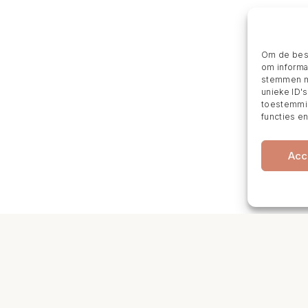
Om de best
om informat
stemmen me
unieke ID'
toestemmin
functies e
Acc