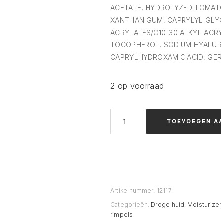
ACETATE, HYDROLYZED TOMATO
XANTHAN GUM, CAPRYLYL GLYCO
ACRYLATES/C10-30 ALKYL ACR
TOCOPHEROL, SODIUM HYALUR
CAPRYLHYDROXAMIC ACID, GER
2 op voorraad
Comfort
TOEVOEGEN A
Zone
RENIGHT
CREAM
aantal
Artikelnummer:
12117
Categorieën:
Droge huid
,
Moisturize
rimpels