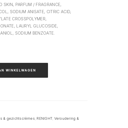
 SKIN, PARFUM / FRAGRANCE,
L, SODIUM ANISATE, CITRIC ACID,
YLATE CROSSPOLYMER,
ONATE, LAURYL GLUCOSIDE,
ANIOL, SODIUM BENZOATE.
AN WINKELWAGEN
rs & gezichtscrèmes
,
RENIGHT
,
Veroudering &