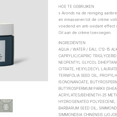
HOE TE GEBRUIKEN
s Avonds na de reiniging aanbre
en inmasseren tot de crème vol
voedend en anti-oxidant effect
Oil aan de crème toevoegen.
INGREDIËNTEN
AQUA / WATER / EAU, C12-15 A
CAPRYLIC/CAPRIC TRIGLYCERIDE
NEOPENTYL GLYCOL DIHEPTAN
CITRATE, HEXYLDECYL LAURAT
TERNIFOLIA SEED OIL, PROPYL
ISONONANOATE, BUTYROSPERMU
BUTYROSPERMUM PARKII (SHEA
ACRYLATES/BEHENETH-25 MET
HYDROGENATED POLYDECENE, 
BARBARUM SEED OIL, SIMMONDS
SIMMONDSIA CHINENSIS (JOJO