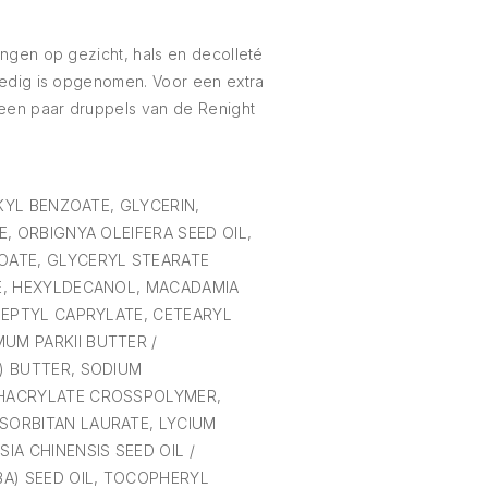
ngen op gezicht, hals en decolleté
ledig is opgenomen. Voor een extra
 een paar druppels van de Renight
LKYL BENZOATE, GLYCERIN,
, ORBIGNYA OLEIFERA SEED OIL,
OATE, GLYCERYL STEARATE
E, HEXYLDECANOL, MACADAMIA
HEPTYL CAPRYLATE, CETEARYL
M PARKII BUTTER /
) BUTTER, SODIUM
HACRYLATE CROSSPOLYMER,
SORBITAN LAURATE, LYCIUM
IA CHINENSIS SEED OIL /
BA) SEED OIL, TOCOPHERYL