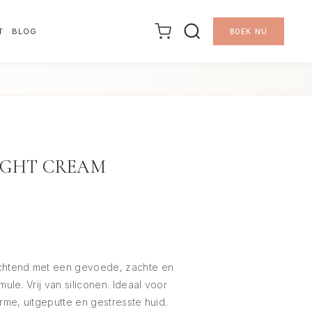
T
BLOG
BOEK NU
NIGHT CREAM
ochtend met een gevoede, zachte en
ule. Vrij van siliconen. Ideaal voor
rme, uitgeputte en gestresste huid.