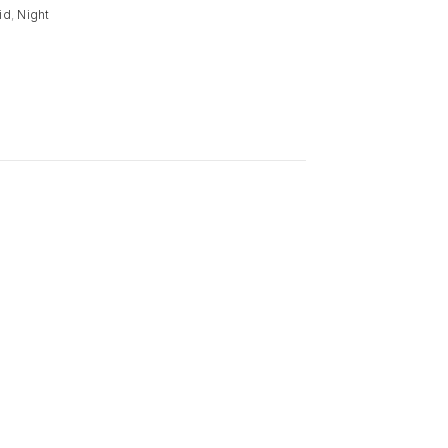
id
,
Night