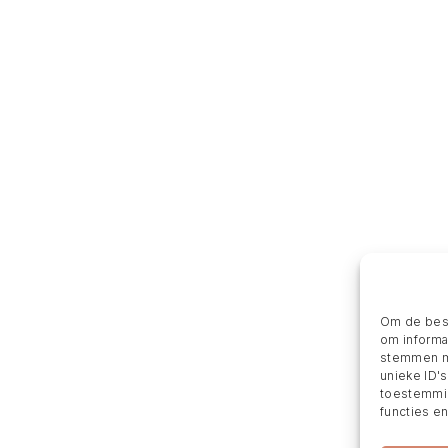
Om de best
om informat
stemmen me
unieke ID'
toestemmin
functies e