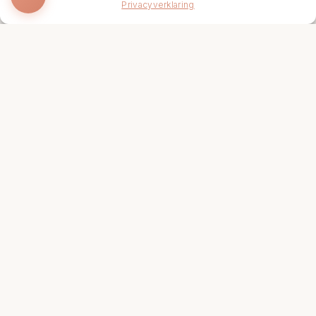
Privacyverklaring
Onze Specialiteiten
Intense anti-aging ritual
Forever young ritual
Gezichtsbehandeling
Sportmassage