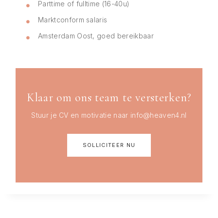
Parttime of fulltime (16-40u)
Marktconform salaris
Amsterdam Oost, goed bereikbaar
Klaar om ons team te versterken?
Stuur je CV en motivatie naar info@heaven4.nl
SOLLICITEER NU