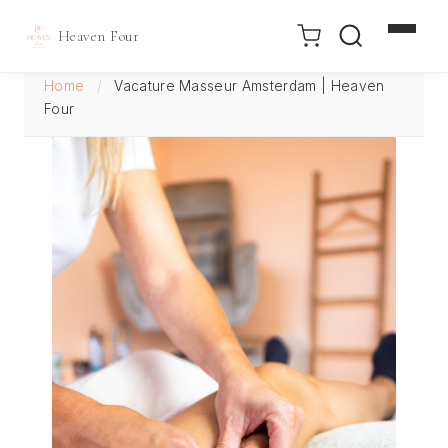
Heaven Four
Doorgaan
Home
/
Vacature Masseur Amsterdam | Heaven
naar
Four
inhoud