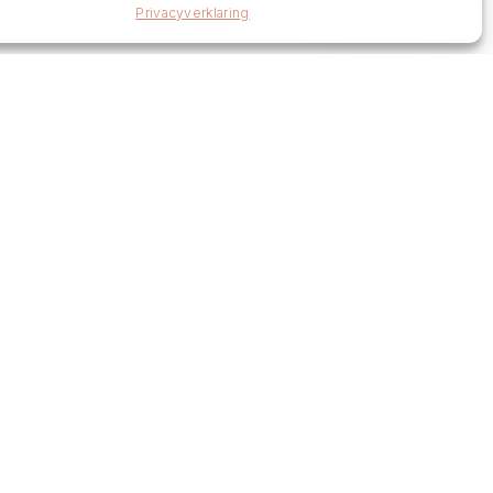
Privacyverklaring
Links
Levertijden en retourneren
Algemene voorwaarden
Vacatures
Volg Ons