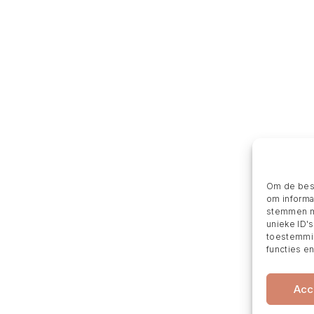
Om de best
om informat
stemmen me
unieke ID'
toestemmin
functies e
Acc