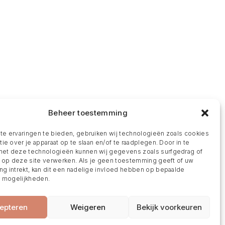
Beheer toestemming
e ervaringen te bieden, gebruiken wij technologieën zoals cookies
ie over je apparaat op te slaan en/of te raadplegen. Door in te
t deze technologieën kunnen wij gegevens zoals surfgedrag of
s op deze site verwerken. Als je geen toestemming geeft of uw
g intrekt, kan dit een nadelige invloed hebben op bepaalde
n mogelijkheden.
epteren
Weigeren
Bekijk voorkeuren
BOEK NU