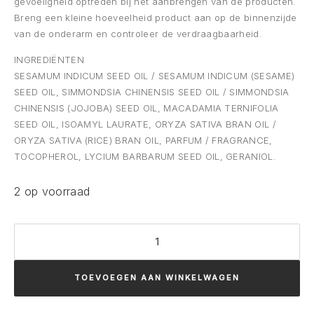
gevoeligheid optreden bij het aanbrengen van de producten.
Breng een kleine hoeveelheid product aan op de binnenzijde
van de onderarm en controleer de verdraagbaarheid.
INGREDIËNTEN
SESAMUM INDICUM SEED OIL / SESAMUM INDICUM (SESAME)
SEED OIL, SIMMONDSIA CHINENSIS SEED OIL / SIMMONDSIA
CHINENSIS (JOJOBA) SEED OIL, MACADAMIA TERNIFOLIA
SEED OIL, ISOAMYL LAURATE, ORYZA SATIVA BRAN OIL /
ORYZA SATIVA (RICE) BRAN OIL, PARFUM / FRAGRANCE,
TOCOPHEROL, LYCIUM BARBARUM SEED OIL, GERANIOL.
2 op voorraad
Comfort
Zone
RENIGHT
TOEVOEGEN AAN WINKELWAGEN
VITAMIN
OIL