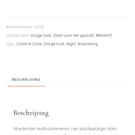
aantal
Artikelnummer:
12118
Categorieën:
Droge huid
,
Oliën voor het gezicht
,
RENIGHT
Tags:
Comfort Zone
,
Droge huid
,
Night
,
Nourishing
BESCHRIJVING
Beschrijving
Voedende multivitaminemix van plantaardige oliën