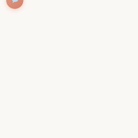
Contac
Adres
Christiaa
1098PZ A
Parkeren t
Onze Specialiteiten
deur.
Bel, Whats
Intense anti-aging ritual
T:
020 78
Forever young ritual
WhatsApp
Gezichtsbehandeling
E:
info@h