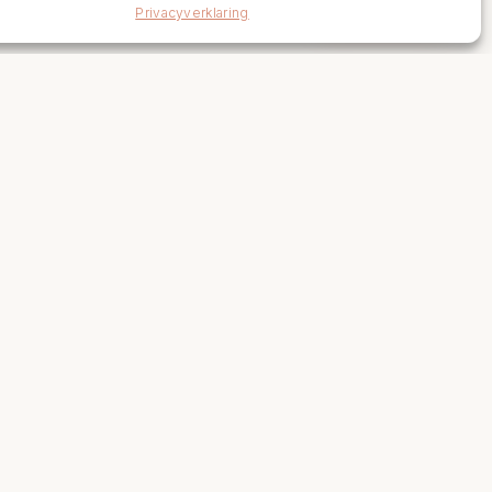
Privacyverklaring
Links
Levertijden en retourneren
Algemene voorwaarden
Vacatures
Volg Ons