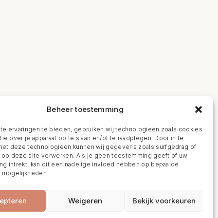
Beheer toestemming
e ervaringen te bieden, gebruiken wij technologieën zoals cookies
ie over je apparaat op te slaan en/of te raadplegen. Door in te
t deze technologieën kunnen wij gegevens zoals surfgedrag of
s op deze site verwerken. Als je geen toestemming geeft of uw
g intrekt, kan dit een nadelige invloed hebben op bepaalde
n mogelijkheden.
epteren
Weigeren
Bekijk voorkeuren
BOEK NU