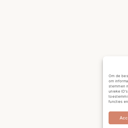
Om de best
om informat
stemmen me
unieke ID'
toestemmin
functies e
Acc