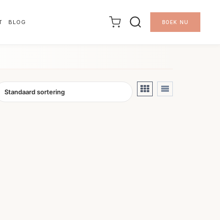
T
BLOG
BOEK NU