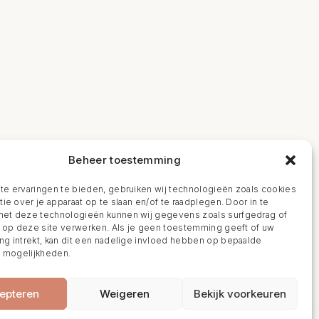
Beheer toestemming
e ervaringen te bieden, gebruiken wij technologieën zoals cookies
ie over je apparaat op te slaan en/of te raadplegen. Door in te
t deze technologieën kunnen wij gegevens zoals surfgedrag of
s op deze site verwerken. Als je geen toestemming geeft of uw
g intrekt, kan dit een nadelige invloed hebben op bepaalde
n mogelijkheden.
epteren
Weigeren
Bekijk voorkeuren
BOEK NU