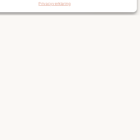
Privacyverklaring
Links
Levertijden en retourneren
Algemene voorwaarden
Vacatures
Volg Ons