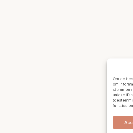
Om de best
om informat
stemmen me
unieke ID'
toestemmin
functies e
Acc