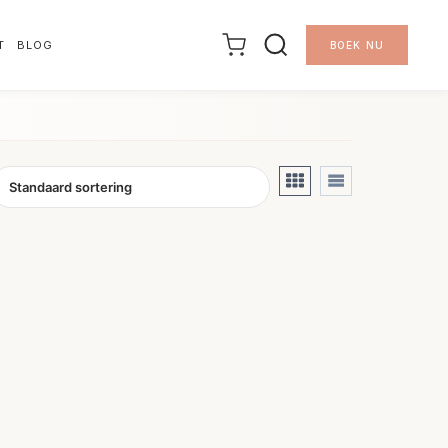
T
BLOG
BOEK NU