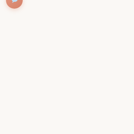
Contac
Adres
Christiaa
1098PZ A
Parkeren t
Onze Specialiteiten
deur.
Bel, Whats
Intense anti-aging ritual
T:
020 78
Forever young ritual
WhatsApp
Gezichtsbehandeling
E:
info@h