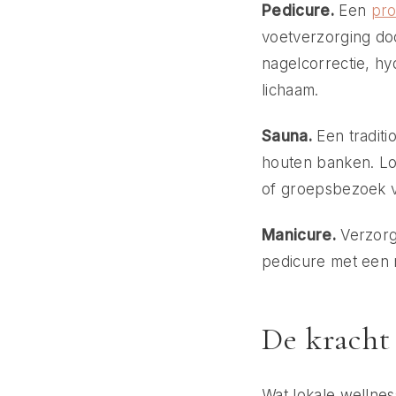
Pedicure.
Een
pro
voetverzorging doo
nagelcorrectie, hy
lichaam.
Sauna.
Een traditi
houten banken. Lo
of groepsbezoek v
Manicure.
Verzorgd
pedicure met een 
De kracht
Wat lokale wellnes