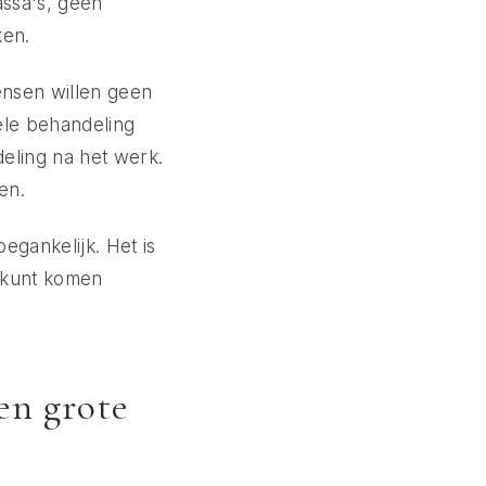
assa's, geen
ken.
ensen willen geen
ele behandeling
eling na het werk.
en.
egankelijk. Het is
g kunt komen
en grote