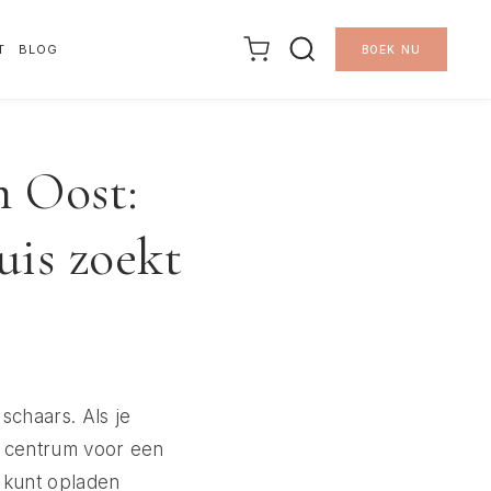
T
BLOG
BOEK NU
m Oost:
uis zoekt
 schaars. Als je
et centrum voor een
n kunt opladen