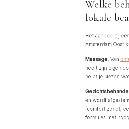
Welke beh
lokale be
Het aanbod bij een
Amsterdam Oost ku
Massage.
Van
ont
heeft zijn eigen d
helpt je kiezen wa
Gezichtsbehandel
en wordt afgestem
[comfort zone], ee
formules met hoog