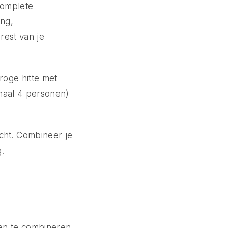
complete
ing,
rest van je
roge hitte met
maal 4 personen)
cht. Combineer je
.
gen te combineren.