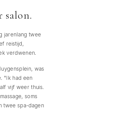
 salon.
ng jarenlang twee
 reistijd,
eek verdwenen.
Huygensplein, was
e. "Ik had een
 vijf weer thuis.
n massage, soms
an twee spa-dagen