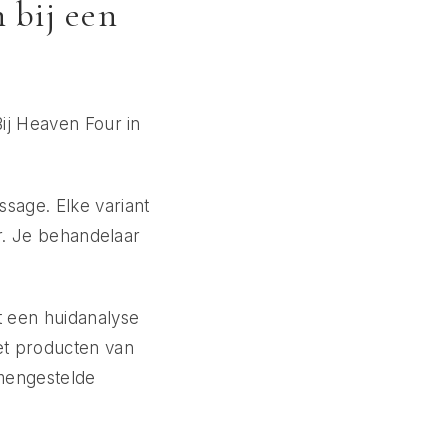
 bij een
Bij Heaven Four in
sage. Elke variant
ur. Je behandelaar
 een huidanalyse
et producten van
amengestelde