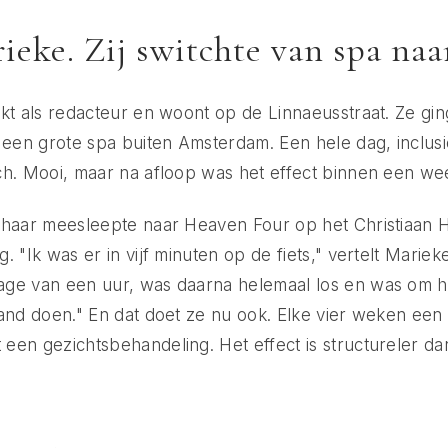
eke. Zij switchte van spa naar
kt als redacteur en woont op de Linnaeusstraat. Ze gi
 een grote spa buiten Amsterdam. Een hele dag, inclusief
ch. Mooi, maar na afloop was het effect binnen een w
 haar meesleepte naar Heaven Four op het Christiaan 
 "Ik was er in vijf minuten op de fiets," vertelt Mariek
ge van een uur, was daarna helemaal los en was om half
aand doen." En dat doet ze nu ook. Elke vier weken ee
een gezichtsbehandeling. Het effect is structureler d