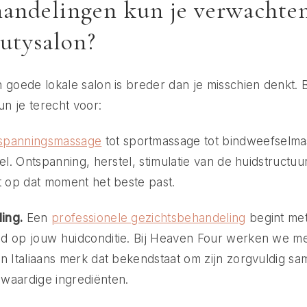
andelingen kun je verwachten
autysalon?
 goede lokale salon is breder dan je misschien denkt. 
n je terecht voor:
spanningsmassage
tot sportmassage tot bindweefselmas
oel. Ontspanning, herstel, stimulatie van de huidstructu
t op dat moment het beste past.
ing.
Een
professionele gezichtsbehandeling
begint met
d op jouw huidconditie. Bij Heaven Four werken we m
n Italiaans merk dat bekendstaat om zijn zorgvuldig s
waardige ingrediënten.