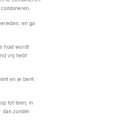
t combineren.
bereiden, en ga
e huid wordt
nd vrij hebt
iënt en je bent
p tot teen, in
ar dan zonder