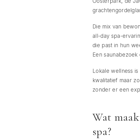
Oosterpark, de Jav
grachtengordelgl
Die mix van bewon
all-day spa-ervar
die past in hun w
Een saunabezoek 
Lokale wellness is
kwalitatief maar z
zonder er een exp
Wat maakt
spa?