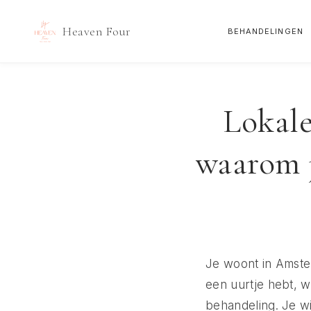
Heaven Four
BEHANDELINGEN
Doorgaan
naar
inhoud
Lokale
waarom j
Je woont in Amsterd
een uurtje hebt, w
behandeling. Je wil