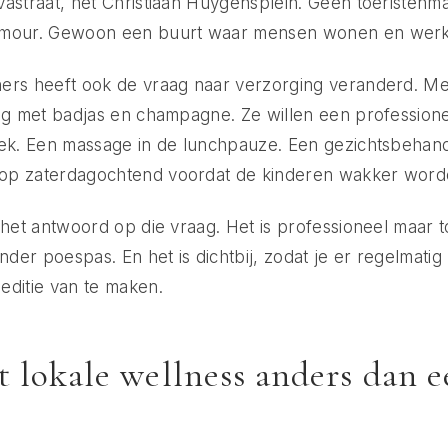
astraat, het Christiaan Huygensplein. Geen toeristenm
amour. Gewoon een buurt waar mensen wonen en wer
ers heeft ook de vraag naar verzorging veranderd. M
ing met badjas en champagne. Ze willen een profession
eek. Een massage in de lunchpauze. Een gezichtsbehand
op zaterdagochtend voordat de kinderen wakker word
 het antwoord op die vraag. Het is professioneel maar to
onder poespas. En het is dichtbij, zodat je er regelmati
editie van te maken.
 lokale wellness anders dan e