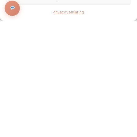
BOEK NU
Privacyverklaring
Onze Specialiteiten
Intense anti-aging ritual
Forever young ritual
Gezichtsbehandeling