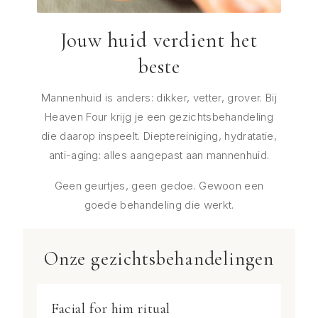
Jouw huid verdient het
Gezichtsbehandeling
beste
voor Mannen
Mannenhuid is anders: dikker, vetter, grover. Bij
Verzorgde huid, zonder poespas
Heaven Four krijg je een gezichtsbehandeling
die daarop inspeelt. Dieptereiniging, hydratatie,
anti-aging: alles aangepast aan mannenhuid.
BOEK NU
Geen geurtjes, geen gedoe. Gewoon een
goede behandeling die werkt.
Onze gezichtsbehandelingen
Facial for him ritual