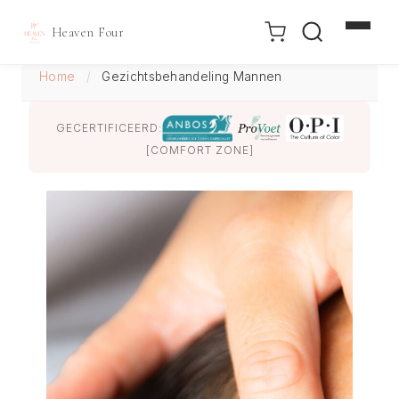
Heaven Four
Doorgaan
Home
/
Gezichtsbehandeling Mannen
naar
inhoud
GECERTIFICEERD:
[COMFORT ZONE]