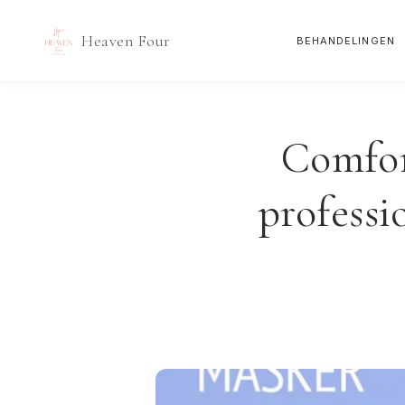
Heaven Four
BEHANDELINGEN
Doorgaan
naar
inhoud
Comfor
professi