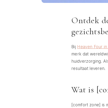
Ontdek de
gezichtsb
Bij
Heaven Four in
merk dat wereldwi
huidverzorging. Al
resultaat leveren.
Wat is [c
[comfort zone] is 