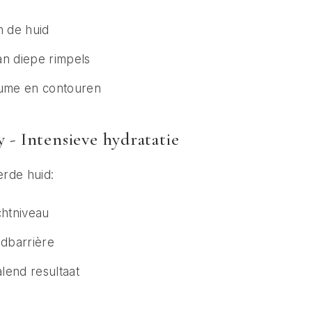
n de huid
an diepe rimpels
lume en contouren
- Intensieve hydratatie
rde huid:
chtniveau
idbarrière
alend resultaat