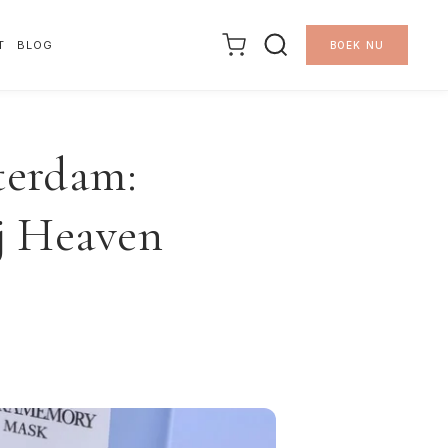
T
BLOG
BOEK NU
terdam:
ij Heaven