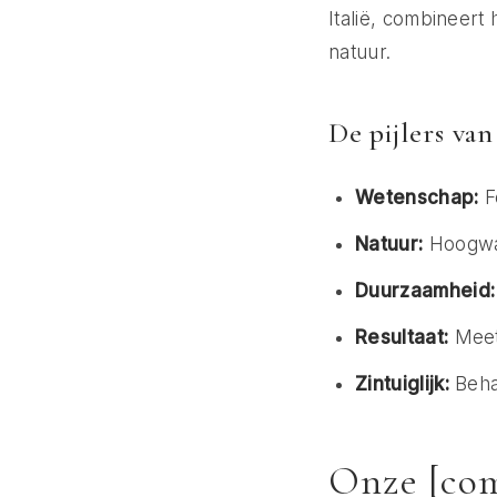
Italië, combineer
natuur.
De pijlers va
Wetenschap:
F
Natuur:
Hoogwaa
Duurzaamheid:
Resultaat:
Meet
Zintuiglijk:
Behan
Onze [com