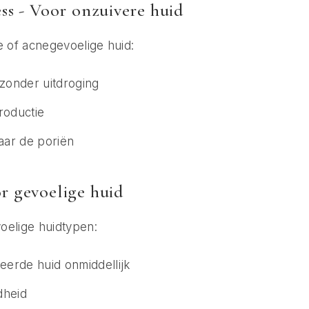
ss - Voor onzuivere huid
e of acnegevoelige huid:
 zonder uitdroging
roductie
baar de poriën
r gevoelige huid
oelige huidtypen:
teerde huid onmiddellijk
dheid