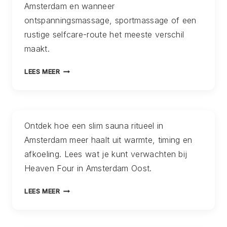
Amsterdam en wanneer
BABYSHOWER
CADEAU
ontspanningsmassage, sportmassage of een
IS
rustige selfcare-route het meeste verschil
WAAR
maakt.
IEMAND
ECHT
MASSAGE
LEES MEER
IETS
RUGKLACHTEN
AAN
AMSTERDAM:
HEEFT
WELKE
BEHANDELING
Ontdek hoe een slim sauna ritueel in
PAST
Amsterdam meer haalt uit warmte, timing en
BIJ
HET
afkoeling. Lees wat je kunt verwachten bij
SOORT
Heaven Four in Amsterdam Oost.
SPANNING
DAT
SAUNA
LEES MEER
JE
RITUEEL
VOELT?
AMSTERDAM:
ZO