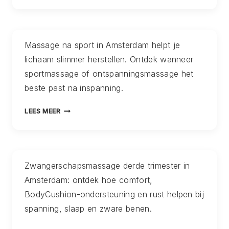
HUID
AMSTERDAM:
WAT
Massage na sport in Amsterdam helpt je
JE
lichaam slimmer herstellen. Ontdek wanneer
HUID
NODIG
sportmassage of ontspanningsmassage het
HEEFT
beste past na inspanning.
NA
KOU
MASSAGE
LEES MEER
EN
NA
DROGE
SPORT
LUCHT
AMSTERDAM:
WANNEER
Zwangerschapsmassage derde trimester in
JE
Amsterdam: ontdek hoe comfort,
LICHAAM
NIET
BodyCushion-ondersteuning en rust helpen bij
MEER
spanning, slaap en zware benen.
MOE
IS