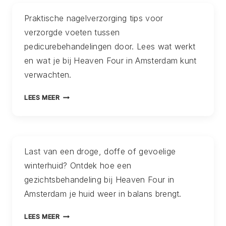
HAAL
Praktische nagelverzorging tips voor
JE
verzorgde voeten tussen
MEER
UIT
pedicurebehandelingen door. Lees wat werkt
WARMTE,
en wat je bij Heaven Four in Amsterdam kunt
RUST
verwachten.
EN
HERSTEL
NAGELVERZORGING
LEES MEER
TIPS
AMSTERDAM:
ZO
HOUD
Last van een droge, doffe of gevoelige
JE
winterhuid? Ontdek hoe een
JE
VOETEN
gezichtsbehandeling bij Heaven Four in
LANGER
Amsterdam je huid weer in balans brengt.
MOOI
TUSSEN
GEZICHTSBEHANDELING
LEES MEER
PEDICUREBEHANDELINGEN
WINTER