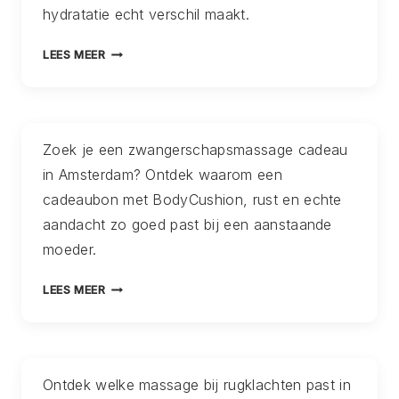
VOETEN
hydratatie echt verschil maakt.
LATEN
VERZORGEN
HYDRATERENDE
LEES MEER
GEZICHTSBEHANDELING
AMSTERDAM:
WAT
JE
Zoek je een zwangerschapsmassage cadeau
HUID
in Amsterdam? Ontdek waarom een
NODIG
HEEFT
cadeaubon met BodyCushion, rust en echte
ALS
aandacht zo goed past bij een aanstaande
DIE
moeder.
DOF,
TREKKERIG
ZWANGERSCHAPSMASSAGE
LEES MEER
EN
CADEAU
UIT
AMSTERDAM:
BALANS
WAAROM
VOELT
DIT
Ontdek welke massage bij rugklachten past in
HET