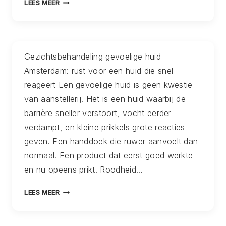
ZWANGERSCHAPSMASSAGE
LEES MEER
MAAR
DERDE
ECHT
TRIMESTER
HERSTEL
AMSTERDAM:
NODIG
HOE
Gezichtsbehandeling gevoelige huid
HEEFT
COMFORT
Amsterdam: rust voor een huid die snel
EN
RUST
reageert Een gevoelige huid is geen kwestie
IN
van aanstellerij. Het is een huid waarbij de
DE
barrière sneller verstoort, vocht eerder
LAATSTE
verdampt, en kleine prikkels grote reacties
WEKEN
ECHT
geven. Een handdoek die ruwer aanvoelt dan
VERSCHIL
normaal. Een product dat eerst goed werkte
MAKEN
en nu opeens prikt. Roodheid...
GEZICHTSBEHANDELING
LEES MEER
GEVOELIGE
HUID
AMSTERDAM: