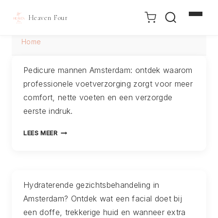
Heaven Four
Doorgaan
Home
naar
inhoud
Pedicure mannen Amsterdam: ontdek waarom
professionele voetverzorging zorgt voor meer
comfort, nette voeten en een verzorgde
eerste indruk.
PEDICURE
LEES MEER
MANNEN
AMSTERDAM:
WAAROM
STEEDS
Hydraterende gezichtsbehandeling in
MEER
Amsterdam? Ontdek wat een facial doet bij
MANNEN
HUN
een doffe, trekkerige huid en wanneer extra